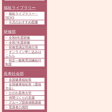
福祉ライブラリー
福祉ライブラリー・
NEWS
今月のおすすめ図書
研修部
令和8年度研修
令和7年度研修
研修受講証明発行等
オンライン申し込みは
こちら
特定一般教育訓練給付
制度
長寿社会部
全国健康福祉祭
全国健康福祉祭（選抜
大会）
かがわ長寿大学
仲間づくりの支援
グループ団体体験講座
受講者の感想