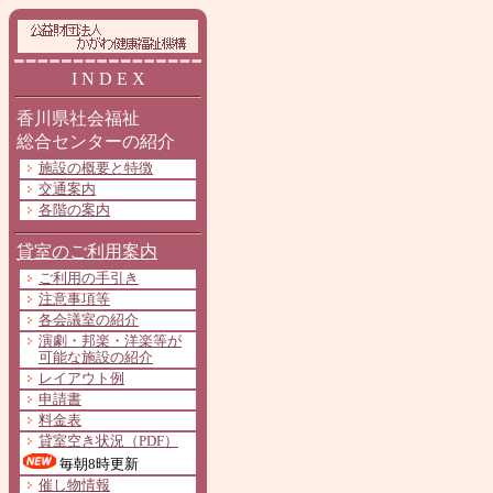
I N D E X
香川県社会福祉
総合センターの紹介
施設の概要と特徴
交通案内
各階の案内
貸室のご利用案内
ご利用の手引き
注意事項等
各会議室の紹介
演劇・邦楽・洋楽等が
可能な施設の紹介
レイアウト例
申請書
料金表
貸室空き状況（PDF）
毎朝8時更新
催し物情報