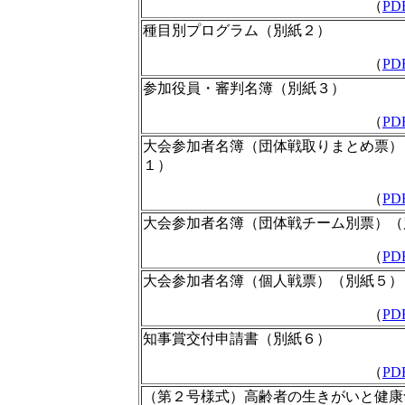
（
PD
種目別プログラム（別紙２）
（
PD
参加役員・審判名簿（別紙３）
（
PD
大会参加者名簿（団体戦取りまとめ票）
１）
（
PD
大会参加者名簿（団体戦チーム別票）（
（
PD
大会参加者名簿（個人戦票）（別紙５）
（
PD
知事賞交付申請書（別紙６）
（
PD
（第２号様式）高齢者の生きがいと健康