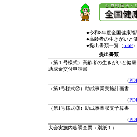
●令和8年度全国健康
●高齢者の生きがいと
●提出書類一覧（
5-6P
提出書類
（第１号様式）高齢者の生きがいと健康
助成金交付申請書
（
PD
（第1号様式②）助成事業実施計画書
（
PD
（第1号様式③）助成事業収支予算書
（
PD
大会実施内容調査票（別紙１）