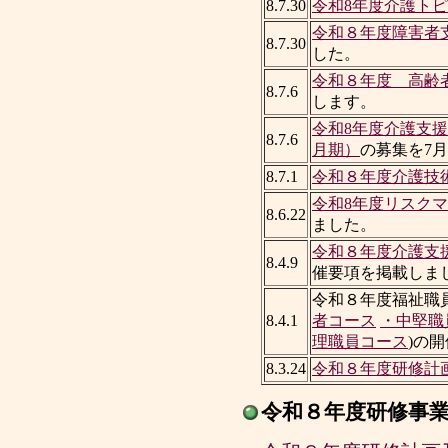
8.7.30
令和8年度介護ト
令和８年度障害者
8.7.30
した。
令和８年度 高齢
8.7.6
します。
令和8年度介護支援
8.7.6
月期）
の募集を7月
8.7.1
令和８年度介護技
令和8年度リスク
8.6.22
ました。
令和８年度介護支
8.4.9
催要項を掲載しま
令和８年度福祉職
8.4.1
者コース
・中堅職
理職員コース
)の
8.3.24
令和８年度研修計
令和８年度研修事