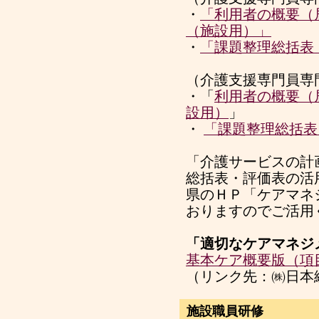
・
「利用者の概要（
（施設用）」
・
「課題整理総括表
（介護支援専門員専
・「
利用者の概要（
設用）
」
・
「課題整理総括表
「介護サービスの計
総括表・評価表の活
県のＨＰ「ケアマネ
おりますのでご活用
「適切なケアマネジ
基本ケア概要版（項目
（リンク先：㈱日本
施設職員研修