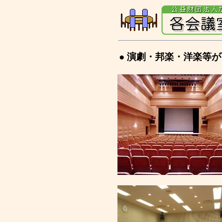
● 演劇・邦楽・洋楽等