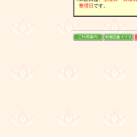
整理日
です。