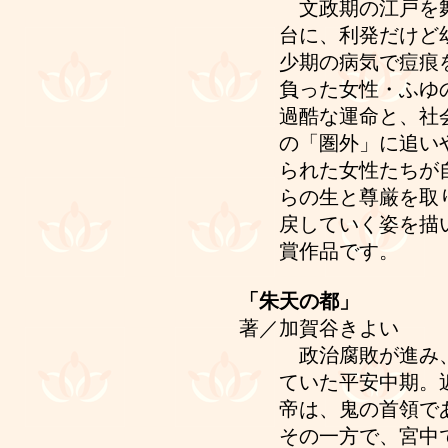
文政期の江戸を
台に、利発だけど
少期の病気で痘痕
負った女性・ふゆ
過酷な運命と、社
の「圏外」に追い
られた女性たちが
らの生と尊厳を取
戻していく姿を描
賞作品です。
「朱天の都」
著／加賀谷きよい
政治腐敗が進み、
ていた平安中期。
帝は、鬼の首領で
その一方で、宮中