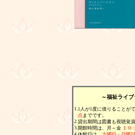
～福祉ライブ
1.
1人が1度に借りることが
点
までです。
2.
貸出期間は図書も視聴覚
3.
開館時間は、月～金
１０
4.
休館日は、
土曜日・日曜